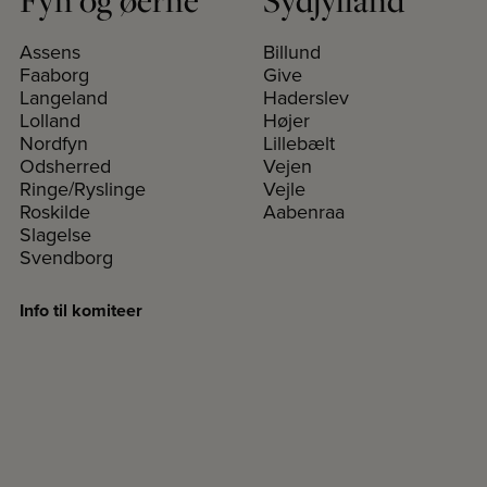
Fyn og øerne
Sydjylland
Assens
Billund
Faaborg
Give
Langeland
Haderslev
Lolland
Højer
Nordfyn
Lillebælt
Odsherred
Vejen
Ringe/Ryslinge
Vejle
Roskilde
Aabenraa
Slagelse
Svendborg
Info til komiteer