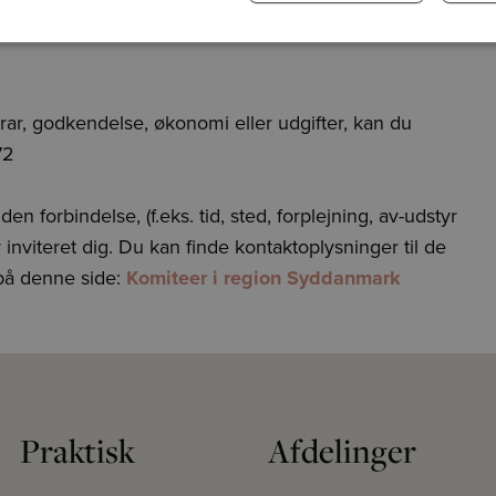
rofil
rar, godkendelse, økonomi eller udgifter, kan du
72
en forbindelse, (f.eks. tid, sted, forplejning, av-udstyr
r inviteret dig. Du kan finde kontaktoplysninger til de
 på denne side:
Komiteer i region Syddanmark
Praktisk
Afdelinger