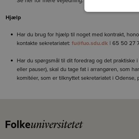
Se her for mere vejledning:
Sådan bruger du din p
Hjælp
Har du brug for hjælp til noget med kontrakt, hono
kontakte sekretariatet:
fu@fuo.sdu.dk
|
65 50 27 
Har du spørgsmål til dit foredrag og det praktiske i d
eller pauser), skal du tage fat i arrangøren, som ha
komitéer, som er tilknyttet sekretariatet i Odense,