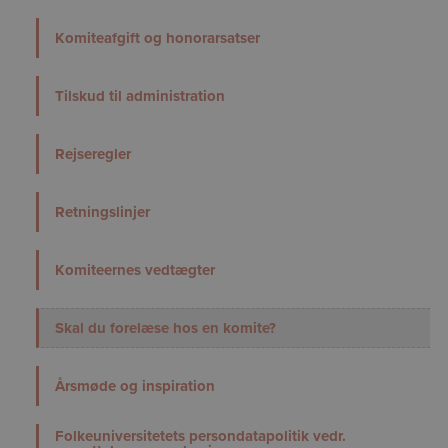
Komiteafgift og honorarsatser
Tilskud til administration
Rejseregler
Retningslinjer
Komiteernes vedtægter
Skal du forelæse hos en komite?
Årsmøde og inspiration
Folkeuniversitetets persondatapolitik vedr.