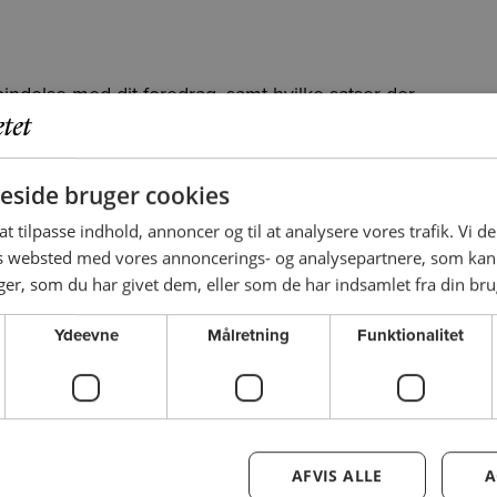
bindelse med dit foredrag, samt hvilke satser der
udgifter
ler for foredrag hos komitéer, (dvs. at en overnatning
men spørg evt. den lokale komité, om de kan anbefale
side bruger cookies
 at tilpasse indhold, annoncer og til at analysere vores trafik. Vi 
es websted med vores annoncerings- og analysepartnere, som k
t foredrag gå ind på
fuodense.dk/login
og logge ind på
r, som du har givet dem, eller som de har indsamlet fra din brug
) og password.
Ydeevne
Målretning
Funktionalitet
 din brugerprofil
eretning af udgifter', indberette alle de udgifter du
med dit foredrag. Du skal samtidig uploade dine
isk form.
AFVIS ALLE
A