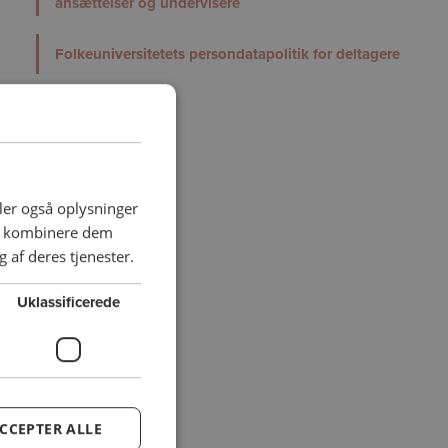
ansættelser og undervisere
Folkeuniversitetets persondatapolitik for deltagere
deler også oplysninger
an kombinere dem
 af deres tjenester.
Uklassificerede
CCEPTER ALLE