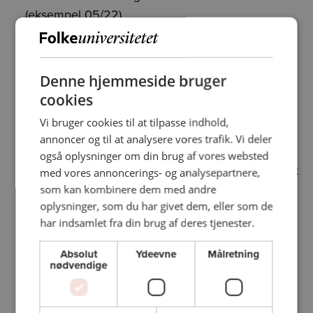
(eksempel 05/22).
Kontrolcifrene finder du bag på kortet i dit
underskriftsfelt.
Tast dine oplysninger og klik på UDFØR
Denne hjemmeside bruger
BETALING.
cookies
Vi bruger cookies til at tilpasse indhold,
Derefter skal betalingen godkendes enten via
annoncer og til at analysere vores trafik. Vi deler
SMS-kode eller NemId. Har du ikke registreret dit
også oplysninger om din brug af vores websted
mobilnummer på dit betalingskort kan du gøre det
med vores annoncerings- og analysepartnere,
her:
www.nets.eu
som kan kombinere dem med andre
oplysninger, som du har givet dem, eller som de
Du kommer til sidst til en side, hvor du kan
har indsamlet fra din brug af deres tjenester.
downloade og printe din billet.
Absolut
Ydeevne
Målretning
Den bliver også sendt til din mail, så du altid har
nødvendige
den til senere brug.
Billetten skal medbringes på print, mobil eller