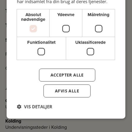
har indsamlet fra din brug af deres tjenester.
Til deltagere:
Vilkår, tilmelding og afmelding
Absolut
Ydeevne
Målretning
nødvendige
Til forelæsere:
Praktiske oplysninger
Specialaftaler
Funktionalitet
Uklassificerede
Fakta om Folkeuniversitetet
Cookiedeklaration
ACCEPTER ALLE
Afdelinger
AFVIS ALLE
Odense
Undervisningssteder i Odense
VIS DETALJER
Kolding
Undervisningssteder i Kolding