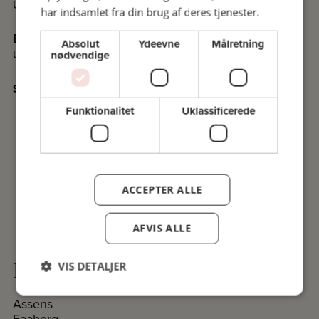
Undervisningssteder i Kolding
har indsamlet fra din brug af deres tjenester.
Esbjerg
Absolut
Ydeevne
Målretning
Undervisningssteder i Esbjerg
nødvendige
Se det nyeste program i PDF
Funktionalitet
Uklassificerede
ACCEPTER ALLE
AFVIS ALLE
Komiteer på Fyn og øerne
VIS DETALJER
Assens
Faaborg