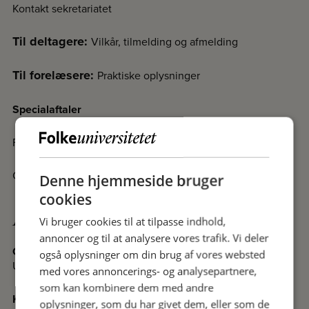
Kontakt sekretariatet
Til deltagere:
Vilkår, tilmelding og afmelding
Til forelæsere:
Praktiske oplysninger
Specialaftaler
Fakta om Folkeuniversitetet
Cookiedeklaration
Denne hjemmeside bruger
cookies
Afdelinger
Vi bruger cookies til at tilpasse indhold,
annoncer og til at analysere vores trafik. Vi deler
Odense
også oplysninger om din brug af vores websted
Undervisningssteder i Odense
med vores annoncerings- og analysepartnere,
som kan kombinere dem med andre
Kolding
oplysninger, som du har givet dem, eller som de