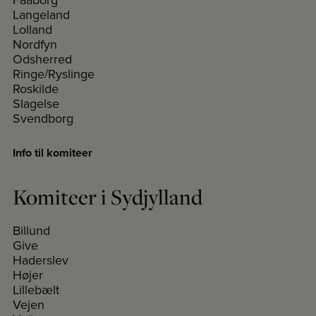
Langeland
Lolland
Nordfyn
Odsherred
Ringe/Ryslinge
Roskilde
Slagelse
Svendborg
Info til komiteer
Komiteer i Sydjylland
Billund
Give
Haderslev
Højer
Lillebælt
Vejen