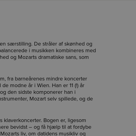
n særstilling. De stråler af skønhed og
afbalancerede i musikken kombineres med
nhed og Mozarts dramatiske sans, som
nem, fra barneårenes mindre koncerter
de modne år i Wien. Han er 11 (!) år
 og den sidste komponerer han i
instrumenter, Mozart selv spillede, og de
s klaverkoncerter. Bogen er, ligesom
 mere bevidst – og få hjælp til at fordybe
ozarts liv, om datidens musikliv og