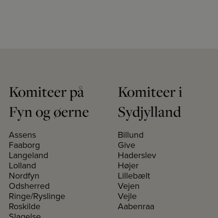
Komiteer på
Komiteer i
Fyn og øerne
Sydjylland
Assens
Billund
Faaborg
Give
Langeland
Haderslev
Lolland
Højer
Nordfyn
Lillebælt
Odsherred
Vejen
Ringe/Ryslinge
Vejle
Roskilde
Aabenraa
Slagelse