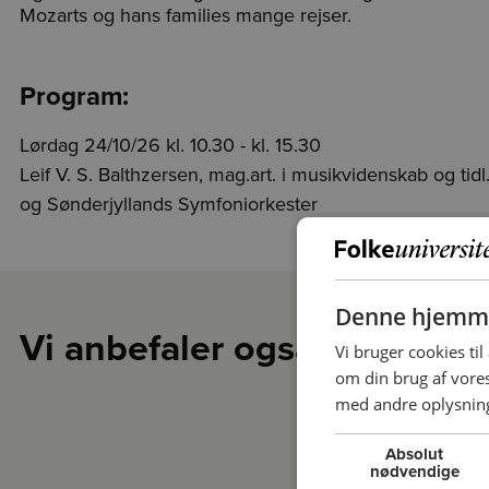
Mozarts og hans families mange rejser.
Program:
Lørdag 24/10/26 kl. 10.30 - kl. 15.30
Leif V. S. Balthzersen, mag.art. i musikvidenskab og ti
og Sønderjyllands Symfoniorkester
Denne hjemme
Vi anbefaler også
Vi bruger cookies til
om din brug af vor
med andre oplysninge
Absolut
nødvendige