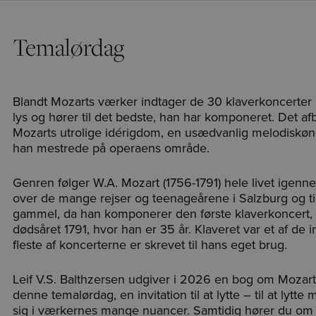
Temalørdag
Blandt Mozarts værker indtager de 30 klaverkoncerter e
lys og hører til det bedste, han har komponeret. Det 
Mozarts utrolige idérigdom, en usædvanlig melodiskø
han mestrede på operaens område.
Genren følger W.A. Mozart (1756-1791) hele livet igen
over de mange rejser og teenageårene i Salzburg og til 
gammel, da han komponerer den første klaverkoncert,
dødsåret 1791, hvor han er 35 år. Klaveret var et af de 
fleste af koncerterne er skrevet til hans eget brug.
Leif V.S. Balthzersen udgiver i 2026 en bog om Mozart
denne temalørdag, en invitation til at lytte – til at lytte
sig i værkernes mange nuancer. Samtidig hører du om M