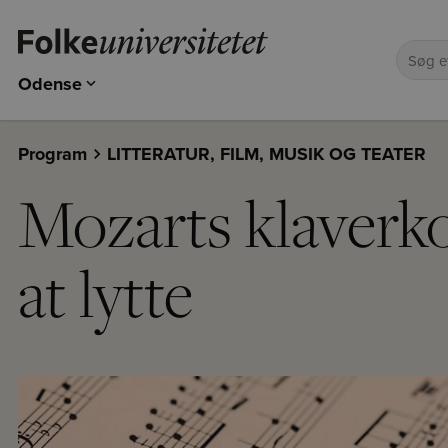
Odense
Odense
Kolding
Program
LITTERATUR, FILM, MUSIK OG TEATER
Esbjerg
Mozarts klaverkon
at lytte