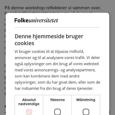
På denne workshop reflekterer vi sammen over,
hvordan tilknytningsteorien – en af de mest
anerkendte psykologiske teorier om relationer og
tryghed – kan anvendes i et ledelsesperspektiv.
Du får indsigt i, hvordan viden om dig selv og dine
Denne hjemmeside bruger
relationelle mønstre kan styrke din evne til at skabe
relationel robusthed i dit lederskab – og hvordan du
cookies
gennem øget selvindsigt og mod kan skabe
Vi bruger cookies til at tilpasse indhold,
stærkere, tryggere og mere autentiske relationer.
annoncer og til at analysere vores trafik. Vi deler
også oplysninger om din brug af vores websted
Dagen veksler mellem korte oplæg og
med vores annoncerings- og analysepartnere,
refleksionsøvelser og henvender sig til ledere, HR-
som kan kombinere dem med andre
professionelle og personer med personaleansvar,
der ønsker at forstå, hvordan deres relationelle
oplysninger, som du har givet dem, eller som de
mønstre påvirker deres evne til at lede og skabe
har indsamlet fra din brug af deres tjenester.
tillid.
Absolut
Ydeevne
Målretning
nødvendige
Gå hjem med:
• Viden om, hvordan tilknytningsteori kan anvendes i