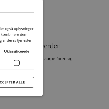
deler også oplysninger
an kombinere dem
 af deres tjenester.
ns forunderlige verden
Uklassificerede
 igennem en aften med skarpe foredrag,
CCEPTER ALLE