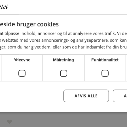
START:
Tirsdag 27/10, kl. 19.00, 4 gange
STED:
Kolding
side bruger cookies
 at tilpasse indhold, annoncer og til at analysere vores trafik. Vi 
es websted med vores annoncerings- og analysepartnere, som k
VIDENSARRANGEMENTER
r, som du har givet dem, eller som de har indsamlet fra din brug
Vov at vide! Et kig ind i forskninge
Ydeevne
Målretning
Funktionalitet
Videnskabsjournalist Line Friis Frederiksen guider os
vin og samtale i den frie forsknings navn. Vov at vide!
START:
Onsdag 11/11, kl. 19.00
AFVIS ALLE
A
STED:
Kolding