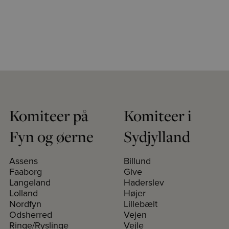
Komiteer på
Komiteer i
Fyn og øerne
Sydjylland
Assens
Billund
Faaborg
Give
Langeland
Haderslev
Lolland
Højer
Nordfyn
Lillebælt
Odsherred
Vejen
Ringe/Ryslinge
Vejle