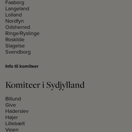
Faaborg
Langeland
Lolland
Nordfyn
Odsherred
Ringe/Ryslinge
Roskilde
Slagelse
Svendborg
Info til komiteer
Komiteer i Sydjylland
Billund
Give
Haderslev
Højer
Lillebælt
Vejen