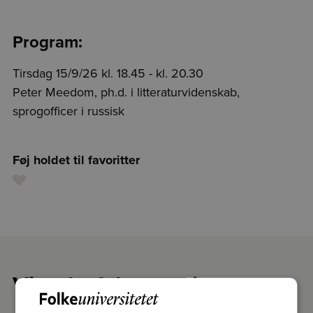
Program:
Tirsdag 15/9/26 kl. 18.45 - kl. 20.30
Peter Meedom, ph.d. i litteraturvidenskab,
sprogofficer i russisk
Føj holdet til favoritter
Vi anbefaler også