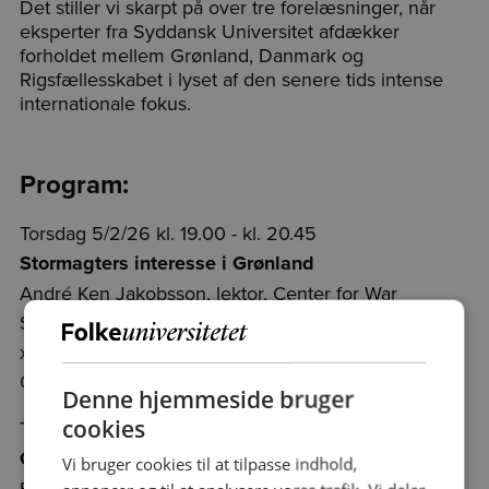
Det stiller vi skarpt på over tre forelæsninger, når
eksperter fra Syddansk Universitet afdækker
forholdet mellem Grønland, Danmark og
Rigsfællesskabet i lyset af den senere tids intense
internationale fokus.
Program:
Torsdag 5/2/26 kl. 19.00 - kl. 20.45
Stormagters interesse i Grønland
André Ken Jakobsson, lektor, Center for War
Studies, Syddansk Universitet
xxxGAMMEL lokale U175, Moseskovvej 65, 5230,
Odense M
Denne hjemmeside bruger
cookies
Torsdag 19/2/26 kl. 19.00 - kl. 20.45
Grønlands løsrivelse fra Rigsfællesskabet
Vi bruger cookies til at tilpasse indhold,
Frederik Harhoff, professor emeritus, Juridisk Institut,