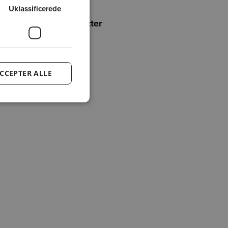
Uklassificerede
Føj holdet til favoritter
CCEPTER ALLE