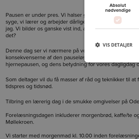
Absolut
nødvendige
Pausen er under pres. Vi halser gennem livet uden virke
syge, vi lærer og arbejder dårligere – hele vores kognit
jag. Vi bilder os ganske vist ind, at vi stopper op og giv
det?
VIS DETALJER
Denne dag ser vi nærmere på vores kognitive funktioner
konsekvenserne af den pauseløse hverdag. Vi vil også 
hjernepausen, og dens betydning for vores dagligdag 
Som deltager vil du få masser af råd og teknikker til at
tidspres og tidsnød.
Tilbring en lærerig dag i de smukke omgivelser på Ode
Forelæsningsdagen inkluderer morgenbrød, kaffe/te og
Møllekroen.
Vi starter med morgenmad kl. 10.00 inden forelæsninge