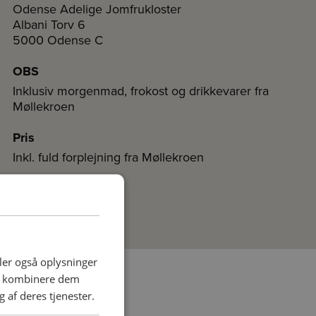
Odense Adelige Jomfrukloster
Albani Torv 6
5000 Odense C
OBS
Inklusiv morgenmad, frokost og drikkevarer fra
Møllekroen
Pris
Inkl. fuld forplejning fra Møllekroen
Udsolgt
deler også oplysninger
an kombinere dem
 af deres tjenester.