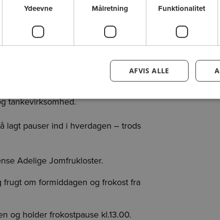
Ydeevne
Målretning
Funktionalitet
lig at stoppe op. Vi bliver stressede og
ive potentiale lider under dette evige
er plads til os selv, men gør vi nu også
AFVIS ALLE
A
 og læring. Vi vil udforske
tage fat i den ægte pause,
og tankevirksomhed.
 få lagt pauser ind i hverdagen – trods
nse Adelige Jomfrukloster.
 frugt om formiddagen og frokost fra
n og holder frokostpause kl.13.00.