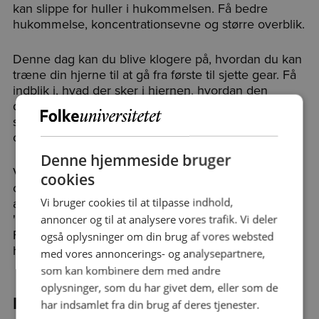
kan slippe for huller i hukommelsen. Få bedre
hukommelse, koncentrationsevne og større overblik.
Denne dag kan du blive klogere på, hvordan du kan
træne din hjerne til at gå fra første til sjette gear. Få
indblik i, hvad der sker i hjernen, hvordan den
dirigerer tanke- og handlemønstre, og hvad der kan
styrke evnen til at holde fokus, bevare overblikket
og sortere unødvendige informationer fra.
Denne hjemmeside bruger
Vi vil inddrage konkrete teknikker og øvelser til at
cookies
optræne huskeevnen og lære nye ting – uanset
alder. I undervisningen tager vi bl.a. afsæt i bøgerne
Vi bruger cookies til at tilpasse indhold,
'Klæbehjerne – bliv bedre til at huske' (Politikens
annoncer og til at analysere vores trafik. Vi deler
Forlag) og 'Hjernestarter – sådan træner du din
også oplysninger om din brug af vores websted
hjerne' (FADL's Forlag).
med vores annoncerings- og analysepartnere,
som kan kombinere dem med andre
oplysninger, som du har givet dem, eller som de
Program:
har indsamlet fra din brug af deres tjenester.