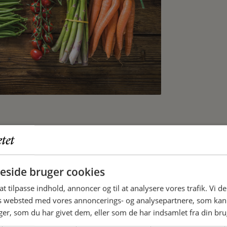
side bruger cookies
 at tilpasse indhold, annoncer og til at analysere vores trafik. Vi 
es websted med vores annoncerings- og analysepartnere, som k
 Næringsstofs Anbefalinger) indeholder.
r, som du har givet dem, eller som de har indsamlet fra din brug
 det for vores sundhed, og hvad skal man
pise mere plantebaseret og mindre kød?