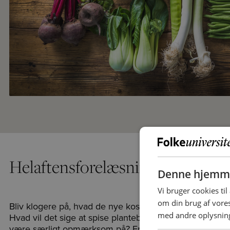
Helaftensforelæsning
Denne hjemme
Vi bruger cookies til
om din brug af vor
Bliv klogere på, hvad de nye kostråd fra 2023 (Nordisk
med andre oplysninge
Hvad vil det sige at spise plantebaseret? Hvad betyder
være særligt opmærksom på? Er det godt for alle at s