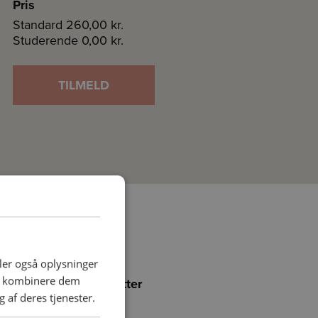
Pris
Standard
260,00 kr.
Studerende
0,00 kr.
TILMELD
deler også oplysninger
an kombinere dem
Føj holdet til favoritter
 af deres tjenester.