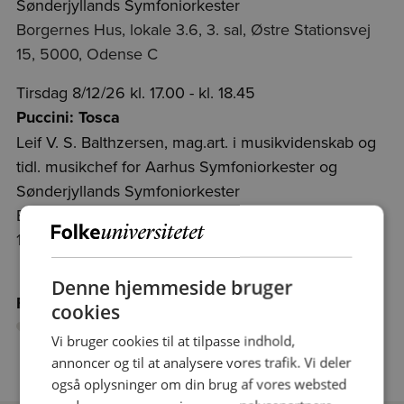
Sønderjyllands Symfoniorkester
Borgernes Hus, lokale 3.6, 3. sal, Østre Stationsvej
15, 5000, Odense C
Tirsdag 8/12/26 kl. 17.00 - kl. 18.45
Puccini: Tosca
Leif V. S. Balthzersen, mag.art. i musikvidenskab og
tidl. musikchef for Aarhus Symfoniorkester og
Sønderjyllands Symfoniorkester
Borgernes Hus, lokale 3.6, 3. sal, Østre Stationsvej
15, 5000, Odense C
Denne hjemmeside bruger
Føj holdet til favoritter
cookies
Vi bruger cookies til at tilpasse indhold,
annoncer og til at analysere vores trafik. Vi deler
også oplysninger om din brug af vores websted