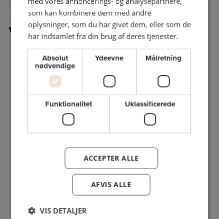
med vores annoncerings- og analysepartnere,
som kan kombinere dem med andre
oplysninger, som du har givet dem, eller som de
Vi anbefaler også
har indsamlet fra din brug af deres tjenester.
Absolut
Ydeevne
Målretning
nødvendige
Funktionalitet
Uklassificerede
ACCEPTER ALLE
AFVIS ALLE
VIS DETALJER