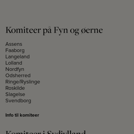
Komiteer på Fyn og øerne
Assens
Faaborg
Langeland
Lolland
Nordfyn
Odsherred
Ringe/Ryslinge
Roskilde
Slagelse
Svendborg
Info til komiteer
Komiteer i Sydjylland