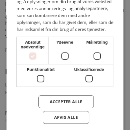
også oplysninger om din brug af vores websted
Romanerne rummer et bredt persongalleri, som alle
med vores annoncerings- og analysepartnere,
konfronteres med død, ondskab og det uforklarlige. I
som kan kombinere dem med andre
anden halvdel af forløbet vil vi kaste lys over,
oplysninger, som du har givet dem, eller som de
hvordan serien undersøger menneskets møde med
det metafysiske i en tid domineret af rationalitet og
har indsamlet fra din brug af deres tjenester.
videnskabstro.
Absolut
Ydeevne
Målretning
nødvendige
Foto: Thomas Wågström
Funktionalitet
Uklassificerede
Program:
Lørdag 18/4/26 kl. 10.00 - kl. 16.00
Benjamin Jon Boysen, dr.phil. og ph.d. i litteratur
ACCEPTER ALLE
Føj holdet til favoritter
AFVIS ALLE