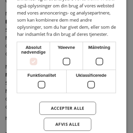
Odense C
også oplysninger om din brug af vores websted
med vores annoncerings- og analysepartnere,
Mandag 23/3/26 kl. 10.00 - kl. 12.00
som kan kombinere dem med andre
Borgerkrigens Kina, 1912-1949
oplysninger, som du har givet dem, eller som de
Søren Hein Rasmussen, ph.d. i historie og forfatter,
har indsamlet fra din brug af deres tjenester.
MegaNørd
Odense Adelige Jomfrukloster, Albani Torv 6, 5000,
Absolut
Ydeevne
Målretning
nødvendige
Odense C
Mandag 13/4/26 kl. 10.00 - kl. 12.00
Maos Kina, 1949-1976
Funktionalitet
Uklassificerede
Søren Hein Rasmussen, ph.d. i historie og forfatter,
MegaNørd
Odense Adelige Jomfrukloster, Albani Torv 6, 5000,
Odense C
ACCEPTER ALLE
NYT TIDSPUNKT DENNE GANG: 9.45-11.45
AFVIS ALLE