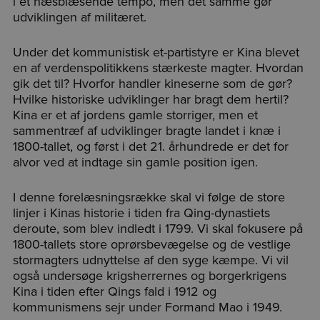
i et hæsblæsende tempo, men det samme gør
udviklingen af militæret.
Under det kommunistisk et-partistyre er Kina blevet
en af verdenspolitikkens stærkeste magter. Hvordan
gik det til? Hvorfor handler kineserne som de gør?
Hvilke historiske udviklinger har bragt dem hertil?
Kina er et af jordens gamle storriger, men et
sammentræf af udviklinger bragte landet i knæ i
1800-tallet, og først i det 21. århundrede er det for
alvor ved at indtage sin gamle position igen.
I denne forelæsningsrække skal vi følge de store
linjer i Kinas historie i tiden fra Qing-dynastiets
deroute, som blev indledt i 1799. Vi skal fokusere på
1800-tallets store oprørsbevægelse og de vestlige
stormagters udnyttelse af den syge kæmpe. Vi vil
også undersøge krigsherrernes og borgerkrigens
Kina i tiden efter Qings fald i 1912 og
kommunismens sejr under Formand Mao i 1949.