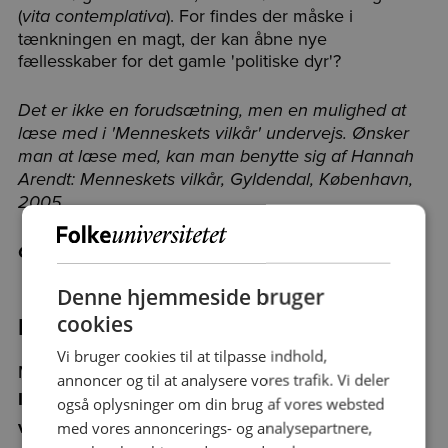
(
). For findes der måske i
vita contemplativa
tænkningen en magt, der kan åbne nye
fællesskaber for det gamle 'politiske dyr'?
Det er ikke en forudsætning, men en mulighed at
læse med i 'Menneskets vilkår' undervejs. Ønsker
man at læse med, kan man benytte sig af Hannah
Arendt: Menneskets vilkår, Gyldendal, København,
2005.
OBS! Der er ingen forelæsning mandag 9/2.
Denne hjemmeside bruger
Program:
cookies
Vi bruger cookies til at tilpasse indhold,
Mandag 19/1/26 kl. 16.00 - kl. 17.45
annoncer og til at analysere vores trafik. Vi deler
Introduktion til Hannah Arendt og til 'Menneskets
også oplysninger om din brug af vores websted
vilkår'
med vores annoncerings- og analysepartnere,