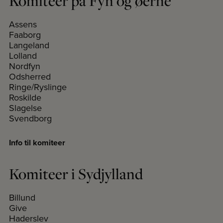
Komiteer på Fyn og øerne
Assens
Faaborg
Langeland
Lolland
Nordfyn
Odsherred
Ringe/Ryslinge
Roskilde
Slagelse
Svendborg
Info til komiteer
Komiteer i Sydjylland
Billund
Give
Haderslev