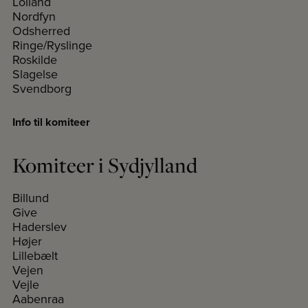
Lolland
Nordfyn
Odsherred
Ringe/Ryslinge
Roskilde
Slagelse
Svendborg
Info til komiteer
Komiteer i Sydjylland
Billund
Give
Haderslev
Højer
Lillebælt
Vejen
Vejle
Aabenraa