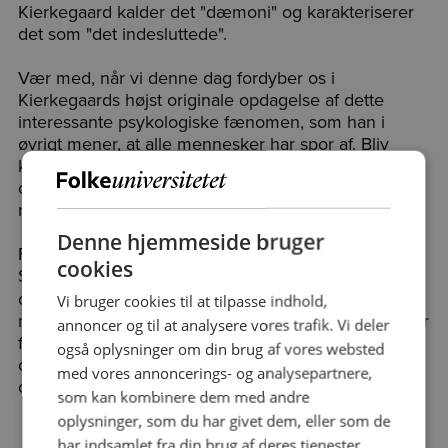
Kierkegaard kalder det "dæmoni" og karakteriserer
det som "det indesluttede".
Vær med, når vi denne dag fordyber os i
Kierkegaards højst originale opdagelse af dette
interessante psykologiske fænomen, som han i
øvrigt mener, at alle mennesker har spor af. Bliv
klogere på, hvorfor vi mennesker undertiden lukker
os selv ude fra det gode og inde med vores egne
nagende tanker og følelser.
Denne hjemmeside bruger
For at gøre fænomenet anskueligt inddrager vi
cookies
Shakespeares mageløse skuespil
'Othello'. Her
optræder nemlig en af Shakespeares mest
Vi bruger cookies til at tilpasse indhold,
nederdrægtige figurer, Iago, der med sine intriger får
annoncer og til at analysere vores trafik. Vi deler
fanget stykkets øvrige figurer i hans fatale net – for
også oplysninger om din brug af vores websted
os et studie i, hvordan dæmonien kan udbrede sig
med vores annoncerings- og analysepartnere,
og komme til at herske.
som kan kombinere dem med andre
oplysninger, som du har givet dem, eller som de
har indsamlet fra din brug af deres tjenester.