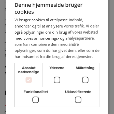
naturvidenskaberne, og vil også høre om den
Denne hjemmeside bruger
engelske biolog Rupert Sheldrakes teorier om,
cookies
hvordan også tillærte egenskaber kan
nedarves. Kom med til fire spændende
Vi bruger cookies til at tilpasse indhold,
forelæsninger, der bevæger sig i krydsfeltet mellem
annoncer og til at analysere vores trafik. Vi deler
psykologi, filosofi, videnskabsteori og fysik.
også oplysninger om din brug af vores websted
med vores annoncerings- og analysepartnere,
Til temaweekenden kan du som deltager forberede
som kan kombinere dem med andre
dig ved at læse forelæserens nye bog 'Sjælens
oplysninger, som du har givet dem, eller som de
eksistens' (2025)
Se mere på www.sjaelsbeviset.dk.
.
har indsamlet fra din brug af deres tjenester.
Absolut
Ydeevne
Målretning
Der er ikke inkluderet forplejning på holdet.
Det er
nødvendige
tilladt at medbringe madpakke.
Program:
Funktionalitet
Uklassificerede
Lørdag 4/10/25 kl. 10.00 - kl. 14.00
: AFLYST
xxx GAMMEL Lokale 31.02, Universitetsparken 1,