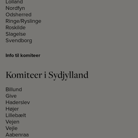
Lolland
Nordfyn
Odsherred
Ringe/Ryslinge
Roskilde
Slagelse
Svendborg
Info til komiteer
Komiteer i Sydjylland
Billund
Give
Haderslev
Højer
Lillebælt
Vejen
Vejle
Aabenraa