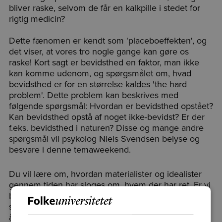
bliver raske, selvom de får en kalkpille i stedet for
rigtig medicin?
Dette fænomen er kendt som 'placeboeffekten', og
det viser, at vores tro nogle gange kan gøre os
raske! Kort sagt er bevidsthed en faktor, man ikke
kan komme udenom, og spørgsmålet om, hvad
bevidsthed er for en størrelse kaldes 'the hard
problem'. Dette problem kan beskrives med
følgende spørgsmål: Hvordan er bevidsthed opstået?
Kan bevidsthed opstå af noget ikke-bevidst? Er der
f.eks. bevidsthed i naturen? Disse og mange andre
spørgsmål vil psykolog Niels Svendsen belyse og
besvare i denne temaweekend.
Du vil lære om, hvordan materialister og idealister
gennem tiden har sloges om, hvem der har ret. Er vi
blot kemiske størrelser, eller er vi også åndelige
størrelser? Vi vil komme ind på, hvordan Niels Bohr
åbnede døren for psykens andel i