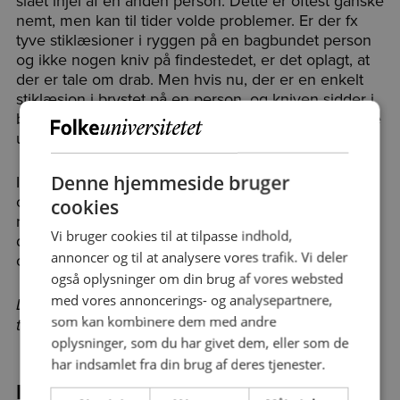
slået ihjel af en anden person. Dette er oftest ganske
nemt, men kan til tider volde problemer. Er der fx
tyve stiklæsioner i ryggen på en bagbundet person
og ikke nogen kniv på findestedet, er det oplagt, at
der er tale om drab. Men hvis nu, der er en enkelt
stiklæsion i brystet på en person, og kniven sidder i
brystet? Så kan der i princippet være tale om alle tre
unaturlige dødsmåder: ulykke, selvmord eller drab.
Denne hjemmeside bruger
I forelæsningen fortæller Asser Hedegård Thomsen
om sin dagligdag som retsmediciner og åbenbarer
cookies
nogle af fundene i et større forskningsprojekt om
Vi bruger cookies til at tilpasse indhold,
drab i Danmark. Det bliver spændende, uhyggeligt
annoncer og til at analysere vores trafik. Vi deler
og forbudt for børn.
også oplysninger om din brug af vores websted
med vores annoncerings- og analysepartnere,
Der er ikke inkluderet forplejning på holdet.
Det er
som kan kombinere dem med andre
tilladt at medbringe madpakke.
oplysninger, som du har givet dem, eller som de
har indsamlet fra din brug af deres tjenester.
Program: