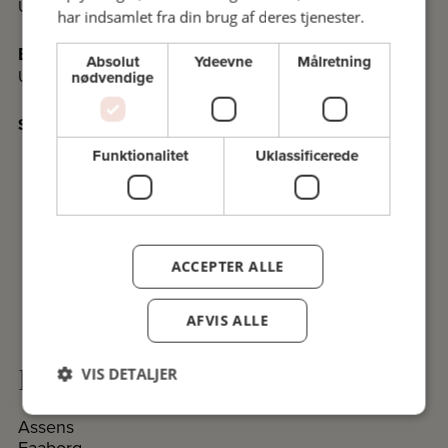
Undervisningssteder i Kolding
har indsamlet fra din brug af deres tjenester.
Esbjerg
Absolut
Ydeevne
Målretning
Undervisningssteder i Esbjerg
nødvendige
Se det nyeste program i PDF
Funktionalitet
Uklassificerede
ACCEPTER ALLE
AFVIS ALLE
Komiteer på Fyn og øerne
VIS DETALJER
Assens
Faaborg