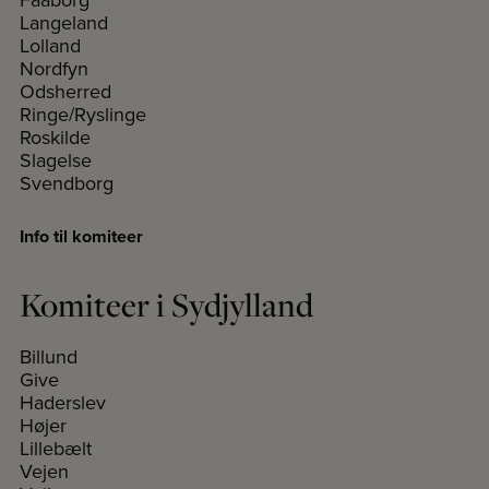
Langeland
Lolland
Nordfyn
Odsherred
Ringe/Ryslinge
Roskilde
Slagelse
Svendborg
Info til komiteer
Komiteer i Sydjylland
Billund
Give
Haderslev
Højer
Lillebælt
Vejen