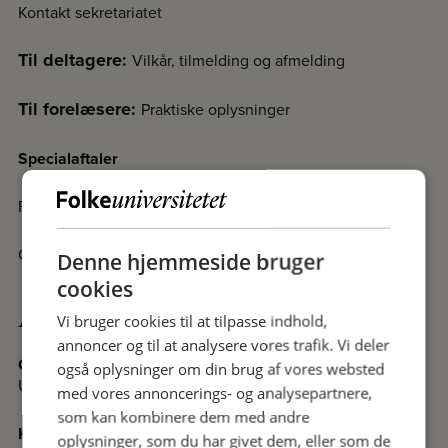
Kontakt sekretariatet
Til deltagere:
Vilkår, tilmelding og afmelding
Til forelæsere:
Praktiske oplysninger
Specialaftaler
Fakta om Folkeuniversitetet
Cookiedeklaration
Denne hjemmeside bruger
cookies
Afdelinger
Vi bruger cookies til at tilpasse indhold,
annoncer og til at analysere vores trafik. Vi deler
Odense
også oplysninger om din brug af vores websted
Undervisningssteder i Odense
med vores annoncerings- og analysepartnere,
som kan kombinere dem med andre
Kolding
oplysninger, som du har givet dem, eller som de