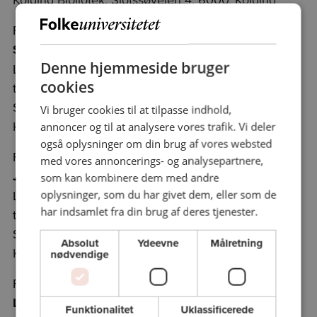
Fredag 9/5/25 kl. 11.00 - kl. 12.45
Schumann: Symfoni nr. 1, ”Forårssymfonien”
Denne hjemmeside bruger
Leif V. S. Balthzersen, mag.art. i musikvidenskab og
cookies
tidl. musikchef for Aarhus Symfoniorkester og
Sønderjyllands Symfoniorkester
Vi bruger cookies til at tilpasse indhold,
Kolding Bibliotek, Slotssøvejen 4, 6000, Kolding
annoncer og til at analysere vores trafik. Vi deler
også oplysninger om din brug af vores websted
Fredag 16/5/25 kl. 11.00 - kl. 12.45
med vores annoncerings- og analysepartnere,
Jánácek: Sinfonietta
som kan kombinere dem med andre
Leif V. S. Balthzersen, mag.art. i musikvidenskab og
oplysninger, som du har givet dem, eller som de
har indsamlet fra din brug af deres tjenester.
tidl. musikchef for Aarhus Symfoniorkester og
Sønderjyllands Symfoniorkester
Absolut
Ydeevne
Målretning
Kolding Bibliotek, Slotssøvejen 4, 6000, Kolding
nødvendige
Fredag 23/5/25 kl. 11.00 - kl. 12.45
Liszt: Klaverværker
Funktionalitet
Uklassificerede