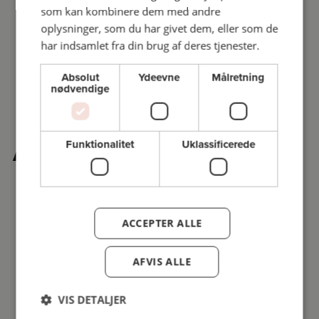
som kan kombinere dem med andre
oplysninger, som du har givet dem, eller som de
har indsamlet fra din brug af deres tjenester.
Absolut
Ydeevne
Målretning
nødvendige
Andre købte også
Funktionalitet
Uklassificerede
ACCEPTER ALLE
AFVIS ALLE
VIS DETALJER