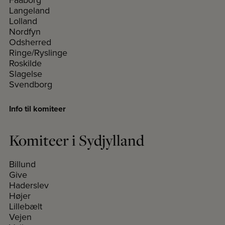
Langeland
Lolland
Nordfyn
Odsherred
Ringe/Ryslinge
Roskilde
Slagelse
Svendborg
Info til komiteer
Komiteer i Sydjylland
Billund
Give
Haderslev
Højer
Lillebælt
Vejen