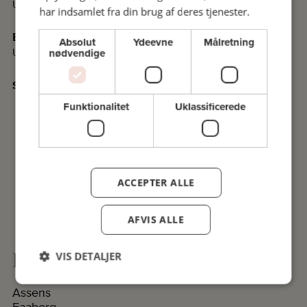
Undervisningssteder i Kolding
har indsamlet fra din brug af deres tjenester.
Esbjerg
Absolut
Ydeevne
Målretning
Undervisningssteder i Esbjerg
nødvendige
Se det nyeste program i PDF
Funktionalitet
Uklassificerede
ACCEPTER ALLE
AFVIS ALLE
Komiteer på Fyn og øerne
VIS DETALJER
Assens
Faaborg