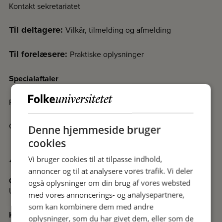
Kontakt sekretariatet
Til deltagere:
Vilkår, tilmelding og afmelding
Til forelæsere:
Praktiske oplysninger
Specialaftaler
Fakta om Folkeuniversitetet
Cookiedeklaration
Denne hjemmeside bruger
cookies
Afdelinger
Vi bruger cookies til at tilpasse indhold,
annoncer og til at analysere vores trafik. Vi deler
Odense
også oplysninger om din brug af vores websted
Undervisningssteder i Odense
med vores annoncerings- og analysepartnere,
som kan kombinere dem med andre
Kolding
oplysninger, som du har givet dem, eller som de