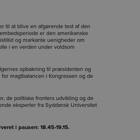
til at blive en afgørende test af den
en embedsperiode er den amerikanske
 mistillid og markante uenigheder om
rolle i en verden under voldsom
ælgernes opbakning til præsidenten og
g for magtbalancen i Kongressen og de
.
, de politiske fronters udvikling og de
ørende eksperter fra Syddansk Universitet
veret i pausen: 18.45-19.15.