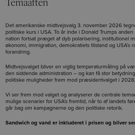
Temaaften
Det amerikanske midtvejsvalg 3. november 2026 tegner 
politiske kurs i USA. To år inde i Donald Trumps and
nation fortsat præget af dyb polarisering, institutionel
økonomi, immigration, demokratiets tilstand og USA’s 
forandring.
Midtvejsvalget bliver en vigtig temperaturmåling på v
den siddende administration – og kan få stor betydnin
politiske muligheder frem mod præsidentvalget i 2028
Vi ser frem mod valget og analyserer de centrale temaer
mulige scenarier for USA’s fremtid, når to af landets f
går bag om kampagnerne og den politiske retorik.
Sandwich og vand er inkluderet i prisen og bliver ser