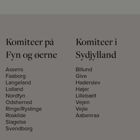
Komiteer på
Komiteer i
Fyn og øerne
Sydjylland
Assens
Billund
Faaborg
Give
Langeland
Haderslev
Lolland
Højer
Nordfyn
Lillebælt
Odsherred
Vejen
Ringe/Ryslinge
Vejle
Roskilde
Aabenraa
Slagelse
Svendborg