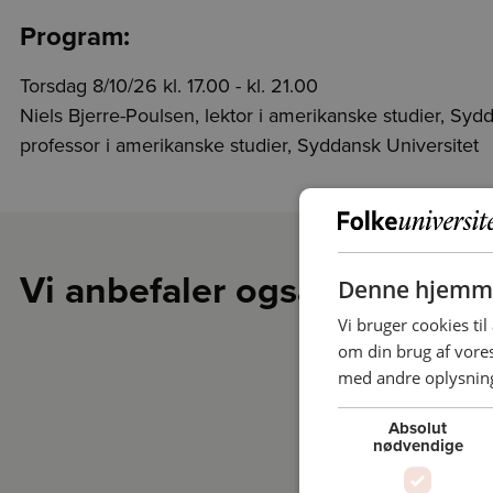
Program:
Torsdag 8/10/26 kl. 17.00 - kl. 21.00
Niels Bjerre-Poulsen, lektor i amerikanske studier, Syd
professor i amerikanske studier, Syddansk Universitet
Vi anbefaler også
Denne hjemme
Vi bruger cookies til
om din brug af vor
med andre oplysninge
Absolut
nødvendige