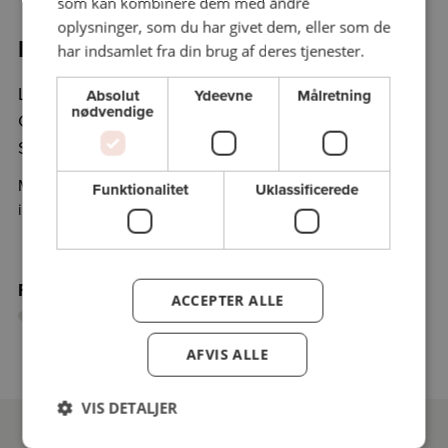
som kan kombinere dem med andre
oplysninger, som du har givet dem, eller som de
Program:
har indsamlet fra din brug af deres tjenester.
Lørdag 24/5/25 kl. 11.00 - kl. 12.30
Absolut
Ydeevne
Målretning
nødvendige
Carsten Fogh Nielsen, ekstern lektor i filosofi,
Syddansk Universitet
Mødested: Vi mødes foran Restaurant Parken ved
Funktionalitet
Uklassificerede
indgangen til Vognsbølparken. Adressen er Søvej 9.
Føj holdet til favoritter
ACCEPTER ALLE
AFVIS ALLE
VIS DETALJER