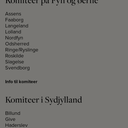
Komiteer på Fyn og øerne
Assens
Faaborg
Langeland
Lolland
Nordfyn
Odsherred
Ringe/Ryslinge
Roskilde
Slagelse
Svendborg
Info til komiteer
Komiteer i Sydjylland
Billund
Give
Haderslev