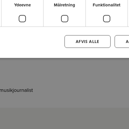
Ydeevne
Målretning
Funktionalitet
Ontario og hans sensitive sangværk, som
 har beskrevet således:
kelige, ensomme. Dem, som lever ved
re, med at tro på at lykken er mulig. (…)
AFVIS ALLE
A
 til at være sentimental".
 musikjournalist