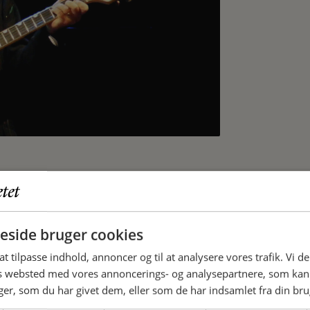
side bruger cookies
 at tilpasse indhold, annoncer og til at analysere vores trafik. Vi 
es websted med vores annoncerings- og analysepartnere, som k
, mere end et halvt århundrede efter
r, som du har givet dem, eller som de har indsamlet fra din brug
969), 'After the Gold Rush' (1970) og