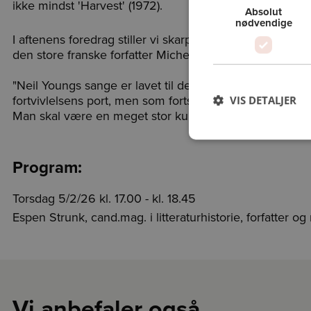
ikke mindst 'Harvest' (1972).
Absolut
nødvendige
I aftenens foredrag stiller vi skarpt på originalen fra 
den store franske forfatter Michel Houellebeqc engang
"Neil Youngs sange er lavet til dem, der ofte er ulyk
fortvivlelsens port, men som fortsætter, ikke desto mind
VIS DETALJER
Man skal være en meget stor kunstner for at have modet
Program:
Torsdag 5/2/26 kl. 17.00 - kl. 18.45
Espen Strunk, cand.mag. i litteraturhistorie, forfatter og
Vi anbefaler også