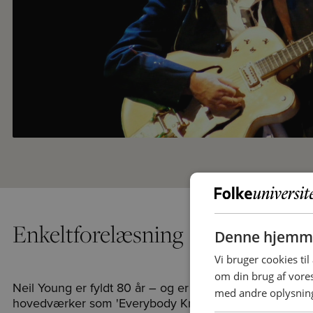
Enkeltforelæsning
Denne hjemme
Vi bruger cookies til
om din brug af vor
Neil Young er fyldt 80 år – og er stadig særdeles aktiv
med andre oplysninge
hovedværker som 'Everybody Knows This is Nowhere' (1