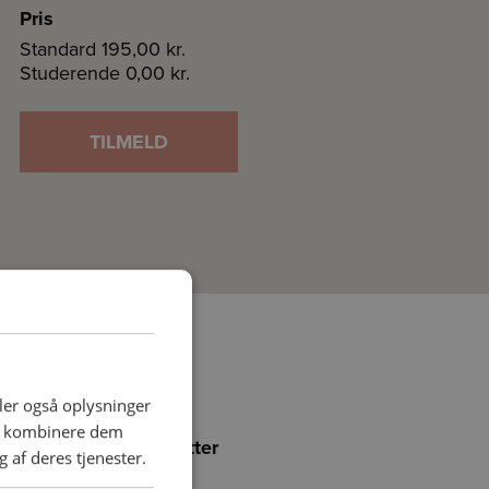
Pris
Standard
195,00 kr.
Studerende
0,00 kr.
TILMELD
deler også oplysninger
an kombinere dem
Føj holdet til favoritter
 af deres tjenester.