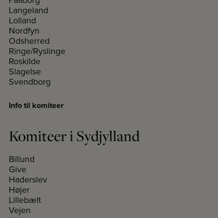
Langeland
Lolland
Nordfyn
Odsherred
Ringe/Ryslinge
Roskilde
Slagelse
Svendborg
Info til komiteer
Komiteer i Sydjylland
Billund
Give
Haderslev
Højer
Lillebælt
Vejen