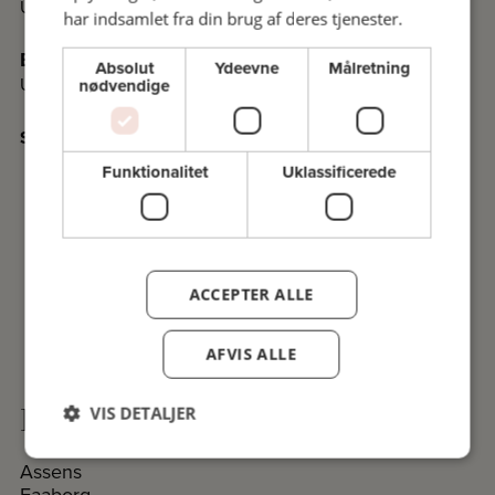
Undervisningssteder i Kolding
har indsamlet fra din brug af deres tjenester.
Esbjerg
Absolut
Ydeevne
Målretning
Undervisningssteder i Esbjerg
nødvendige
Se det nyeste program i PDF
Funktionalitet
Uklassificerede
ACCEPTER ALLE
AFVIS ALLE
Komiteer på Fyn og øerne
VIS DETALJER
Assens
Faaborg