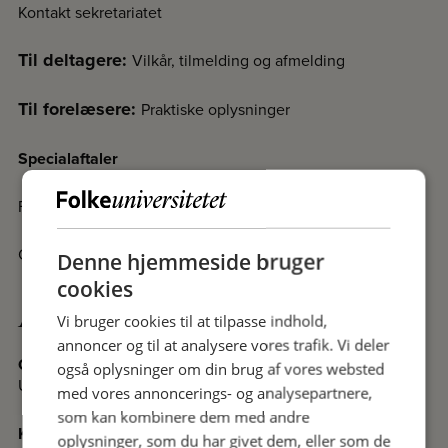
Kontakt sekretariatet
Til deltagere:
Vilkår, tilmelding og afmelding
Til forelæsere:
Praktiske oplysninger
Specialaftaler
Fakta om Folkeuniversitetet
Cookiedeklaration
Denne hjemmeside bruger
cookies
Afdelinger
Vi bruger cookies til at tilpasse indhold,
annoncer og til at analysere vores trafik. Vi deler
Odense
også oplysninger om din brug af vores websted
Undervisningssteder i Odense
med vores annoncerings- og analysepartnere,
som kan kombinere dem med andre
Kolding
oplysninger, som du har givet dem, eller som de