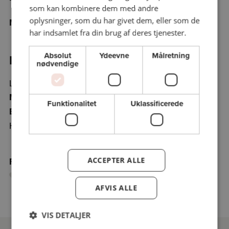
som kan kombinere dem med andre
oplysninger, som du har givet dem, eller som de
Maksimum 30 deltagere
har indsamlet fra din brug af deres tjenester.
Absolut
Ydeevne
Målretning
Program:
nødvendige
Lørdag 25/4/26 kl. 11.00 - kl. 12.30
Mødested: Ved rytterstatuen, Torvet, 6700
Funktionalitet
Uklassificerede
Esbjerg
Helle Solhøj, kunsthistoriker, cand.mag
Føj holdet til favoritter
ACCEPTER ALLE
AFVIS ALLE
VIS DETALJER