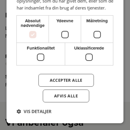
oplysninger, som du har givet dem, eller som de
har indsamlet fra din brug af deres tjenester.
Program:
Absolut
Ydeevne
Målretning
nødvendige
Lørdag 23/5/26 kl. 09.30 - kl. 10.40
Mattias Sommer Bostrup
Funktionalitet
Uklassificerede
Føj holdet til favoritter
Samarbejdspartnere
ACCEPTER ALLE
Folkemødet i Ribe
AFVIS ALLE
VIS DETALJER
Vi anbefaler også