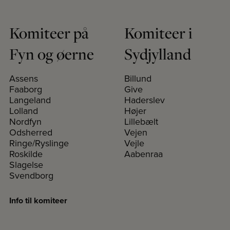
Komiteer på
Komiteer i
Fyn og øerne
Sydjylland
Assens
Billund
Faaborg
Give
Langeland
Haderslev
Lolland
Højer
Nordfyn
Lillebælt
Odsherred
Vejen
Ringe/Ryslinge
Vejle
Roskilde
Aabenraa
Slagelse
Svendborg
Info til komiteer