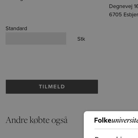
Degnevej 1
6705 Esbje
Standard
Stk
Andre købte også